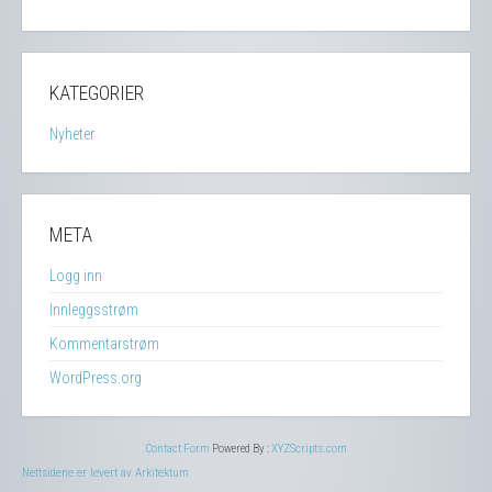
KATEGORIER
Nyheter
META
Logg inn
Innleggsstrøm
Kommentarstrøm
WordPress.org
Contact Form
Powered By :
XYZScripts.com
Nettsidene er levert av Arkitektum