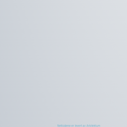
Nettsidene er levert av Arkitektum