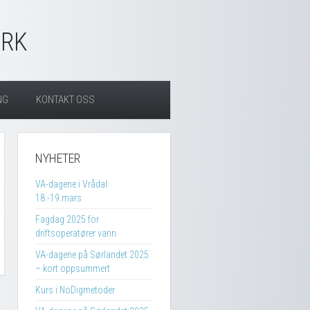
ARK
NG
KONTAKT OSS
NYHETER
VA-dagene i Vrådal
18.-19.mars
Fagdag 2025 for
driftsoperatører vann
VA-dagene på Sørlandet 2025
– kort oppsummert
Kurs i NoDigmetoder