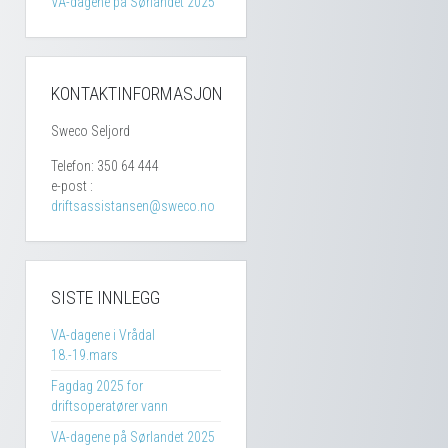
VA-dagene på Sørlandet 2025
KONTAKTINFORMASJON
Sweco Seljord
Telefon: 350 64 444
e-post :
driftsassistansen@sweco.no
SISTE INNLEGG
VA-dagene i Vrådal
18.-19.mars
Fagdag 2025 for
driftsoperatører vann
VA-dagene på Sørlandet 2025