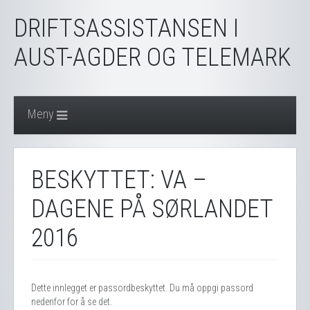
DRIFTSASSISTANSEN I
AUST-AGDER OG TELEMARK
Meny
BESKYTTET: VA –
DAGENE PÅ SØRLANDET
2016
Dette innlegget er passordbeskyttet. Du må oppgi passord
nedenfor for å se det.