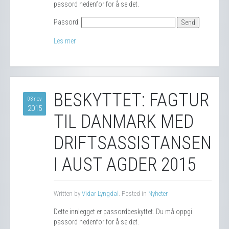
passord nedenfor for å se det.
Passord:
Les mer
BESKYTTET: FAGTUR
03 nov
2015
TIL DANMARK MED
DRIFTSASSISTANSEN
I AUST AGDER 2015
Written by
Vidar Lyngdal
. Posted in
Nyheter
Dette innlegget er passordbeskyttet. Du må oppgi
passord nedenfor for å se det.