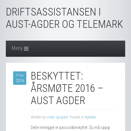
DRIFTSASSISTANSEN I
AUST-AGDER OG TELEMARK
Meny
BESKYTTET:
27 mai
2016
ÅRSMØTE 2016 –
AUST AGDER
Written by
Vidar Lyngdal
. Posted in
Nyheter
Dette innlegget er passordbeskyttet. Du må oppgi