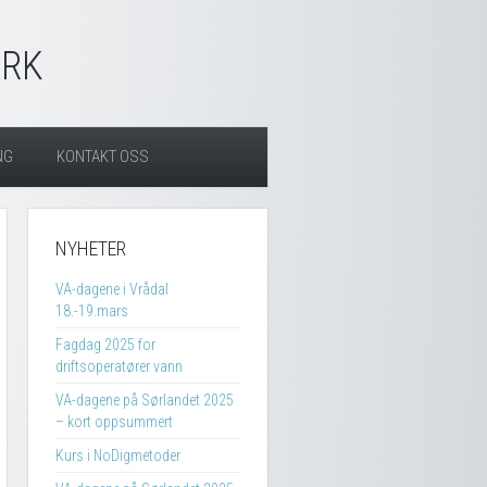
ARK
NG
KONTAKT OSS
NYHETER
VA-dagene i Vrådal
18.-19.mars
Fagdag 2025 for
driftsoperatører vann
VA-dagene på Sørlandet 2025
– kort oppsummert
Kurs i NoDigmetoder