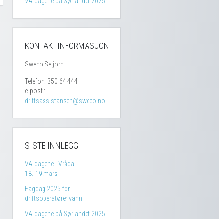
VA-dagene på Sørlandet 2025
KONTAKTINFORMASJON
Sweco Seljord
Telefon: 350 64 444
e-post :
driftsassistansen@sweco.no
SISTE INNLEGG
VA-dagene i Vrådal
18.-19.mars
Fagdag 2025 for
driftsoperatører vann
VA-dagene på Sørlandet 2025