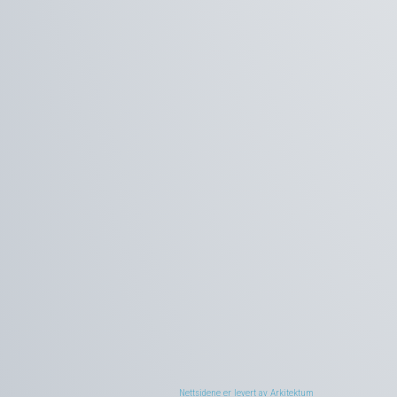
Nettsidene er levert av Arkitektum