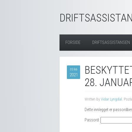
DRIFTSASSISTAN
FORSIDE
DRIFTSASSISTANSEN
BESKYTTET
05 feb
2021
28. JANUA
Written by
Vidar Lyngdal
. Post
Dette innlegget er passordbe
Passord: