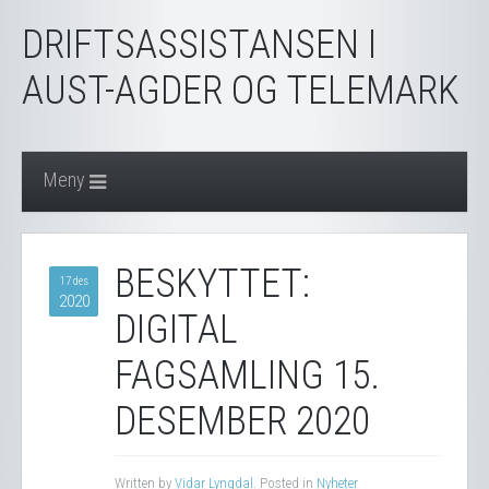
DRIFTSASSISTANSEN I
AUST-AGDER OG TELEMARK
Meny
BESKYTTET:
17 des
2020
DIGITAL
FAGSAMLING 15.
DESEMBER 2020
Written by
Vidar Lyngdal
. Posted in
Nyheter